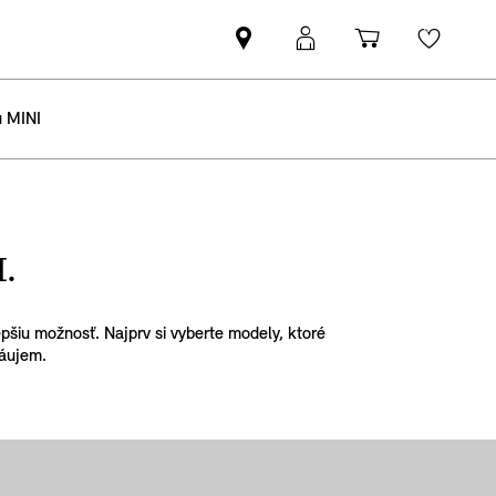
Nájsť
MyMINI
Nákupný
Wishli
MINI
prihlásenie
košík
partnera
u MINI
.
epšiu možnosť. Najprv si vyberte modely, ktoré
záujem.