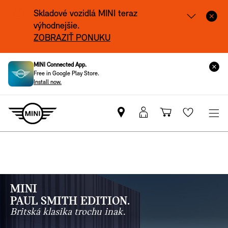
Skladové vozidlá MINI teraz
výhodnejšie.
ZOBRAZIŤ PONUKU
MINI Connected App.
Free in Google Play Store.
Install now.
Nájsť
MyMINI
Nákupný
Wishlis
MINI
prihlásenie
košík
partnera
MINI
PAUL SMITH EDITION.
Britská klasika trochu inak.