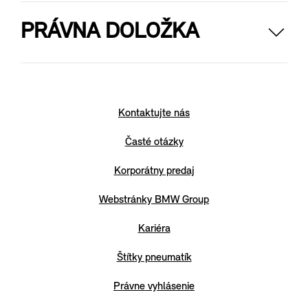
PRÁVNA DOLOŽKA
Hodnoty spotreby paliva, emisií CO2, spotreby elektrickej
energie a zobrazené rozsahy sú stanovené podľa
európskeho nariadenia (EC) 715/2007 v znení
uplatniteľnom v čase typového schválenia. Namerané
hodnoty sú na základe cyklu WLTP podľa smernice (EC)
Kontaktujte nás
1151/2017 a môžu sa líšiť v závislosti od zvolenej výbavy.
Uvedený rozsah hodnôt zohľadňuje rôzne konfigurácie
Časté otázky
zvoleného modelu a nie je súčasťou akejkoľvek ponuky, je
určený výlučne na porovnanie. Príručka o spotrebe paliva a
Korporátny predaj
emisiách CO2, ktorá obsahuje údaje o všetkých modeloch
nových osobných automobilov, je bezplatne k dispozícii v
Webstránky BMW Group
každom predajnom mieste.
Kariéra
Štítky pneumatík
Právne vyhlásenie