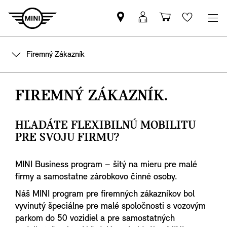
Nájsť
MyMINI
Nákupný
Wishlis
MINI
prihlásenie
košík
partnera
Firemný Zákazník
FIREMNÝ ZÁKAZNÍK.
HĽADÁTE FLEXIBILNÚ MOBILITU
PRE SVOJU FIRMU?
MINI Business program – šitý na mieru pre malé
firmy a samostatne zárobkovo činné osoby.
Náš MINI program pre firemných zákazníkov bol
vyvinutý špeciálne pre malé spoločnosti s vozovým
parkom do 50 vozidiel a pre samostatných