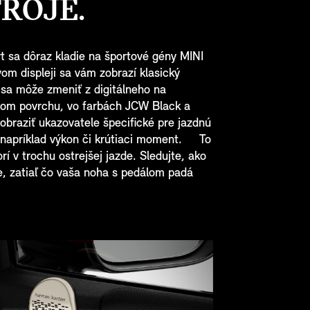
TROJE.
t sa dôraz kladie na športové gény MINI
m displeji sa vám zobrazí klasický
 sa môže zmeniť z digitálneho na
lom povrchu, vo farbách JCW Black a
obraziť ukazovatele špecifické pre jazdnú
 napríklad výkon či krútiaci moment. To
rí v trochu ostrejšej jazde. Sledujte, ako
re, zatiaľ čo vaša noha s pedálom padá