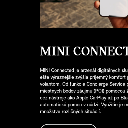
MINI CONNECT
MINI Connected je arzenál digitálnych sl
ešte výraznejšie zvýšia príjemný komfort
volantom. Od funkcie Concierge Service 
miestnych bodov záujmu (POI) pomocou ži
cez nástroje ako Apple CarPlay až po Blu
automatickú pomoc v núdzi: Využitie je 
množstve rozličných situácií.