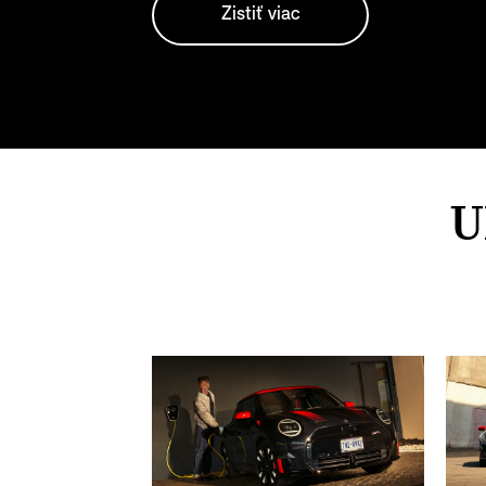
Zistiť viac
U