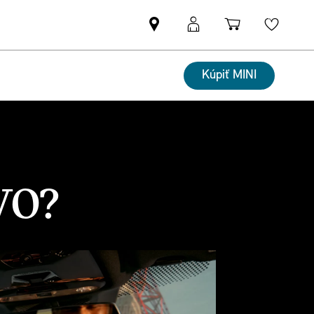
Nájsť
MyMINI
Nákupný
Wishli
MINI
prihlásenie
košík
partnera
Kúpiť MINI
VO?