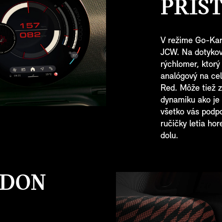
PRÍS
V režime Go-Kar
JCW. Na dotykovo
rýchlomer, ktorý
analógový na ce
Red. Môže tiež z
dynamiku ako je
všetko vás podpo
ručičky letia ho
dolu.
DON