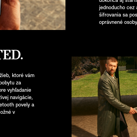
dokonca aj štarto
jednoducho cez 
šifrovania sa pos
oprávnené osoby
ED.
užieb, ktoré vám
 pobytu za
pre vyhľadanie
vej navigácie,
etooth povely a
možné v