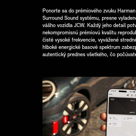
Ponorte sa do prémiového zvuku Harman
Surround Sound systému, presne vyladené
vášho vozidla JCW. Každý jeho detail pot
nekompromisnú prémiovú kvalitu reproduk
čisté vysoké frekvencie, vyvážené stred
hlboké energické basové spektrum zabez
autentický prednes všetkého, čo počúvat