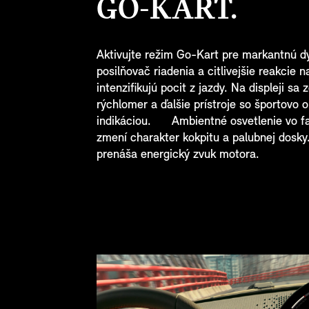
GO-KART.
Aktivujte režim Go-Kart pre markantnú d
posilňovač riadenia a citlivejšie reakcie n
intenzifikujú pocit z jazdy. Na displeji sa 
rýchlomer a ďalšie prístroje so športovo 
indikáciou. Ambientné osvetlenie vo 
zmení charakter kokpitu a palubnej dosky
prenáša energický zvuk motora.