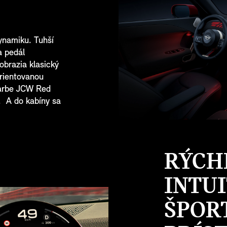
ynamiku. Tuhší
a pedál
zobrazia klasický
orientovanou
farbe JCW Red
. A do kabíny sa
RÝCH
INTU
ŠPOR