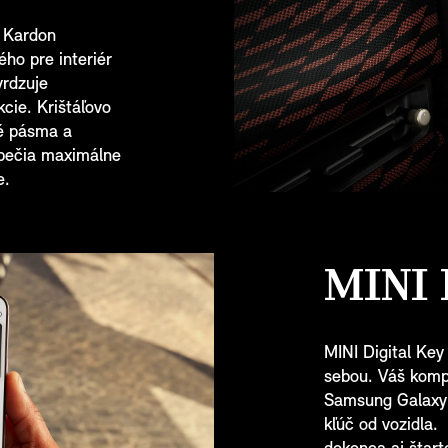
 Kardon
ho pre interiér
vrdzuje
cie. Krištáľovo
né pásma a
pečia maximálne
e.
MINI 
MINI Digital Key
sebou. Váš kompa
Samsung Galaxy 
kľúč od vozidla