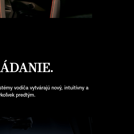
ÁDANIE.
stémy vodiča vytvárajú nový, intuitívny a
dykoľvek predtým.