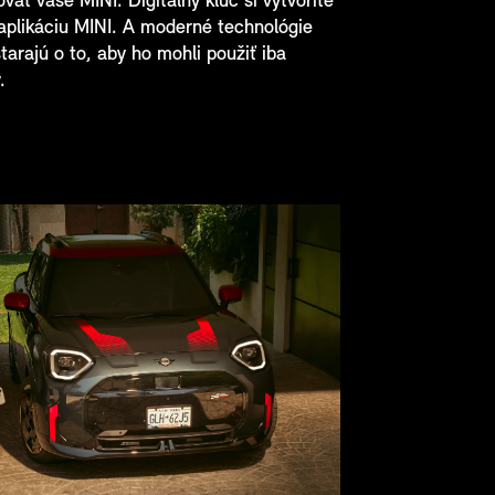
vať vaše MINI. Digitálny kľúč si vytvoríte
aplikáciu MINI. A moderné technológie
tarajú o to, aby ho mohli použiť iba
.