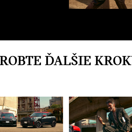
ROBTE ĎALŠIE KROK