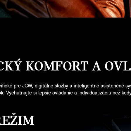
CKÝ KOMFORT A OVL
fické pre JCW, digitálne služby a inteligentné asistenčné sy
ok. Vychutnajte si lepšie ovládanie a individualizáciu než ke
REŽIM