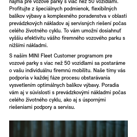
najmä pre vozové parky s viac než 50 vozidlami.
Profitujte z špeciálnych podmienok, flexibilných
balíkov výbavy a komplexného poradenstva v oblasti
prevádzkových nákladov aj servisných riešení počas
celého životného cyklu. To vám umožní dosiahnuť
vyššiu efektivitu vášho firemného vozového parku s
nižšími nákladmi.
S naším MINI Fleet Customer programom pre
vozové parky s viac než 50 vozidlami sa postaráme
o vašu individuálnu firemnú mobilitu. Naše tímy vás
podporia v každej fáze procesu obstarávania
vysvetlením optimálnych balíkov výbavy. Poradia
vám aj v súvislosti s prevádzkovými nákladmi počas
celého životného cyklu, ako aj s úspornými
riešeniami podpory a servisu.