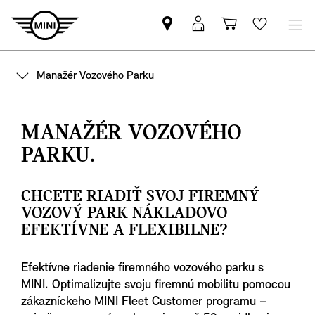
Nájsť
MyMINI
Nákupný
Wishlis
MINI
prihlásenie
košík
partnera
Manažér Vozového Parku
MANAŽÉR VOZOVÉHO
PARKU.
CHCETE RIADIŤ SVOJ FIREMNÝ
VOZOVÝ PARK NÁKLADOVO
EFEKTÍVNE A FLEXIBILNE?
Efektívne riadenie firemného vozového parku s
MINI. Optimalizujte svoju firemnú mobilitu pomocou
zákazníckeho MINI Fleet Customer programu –