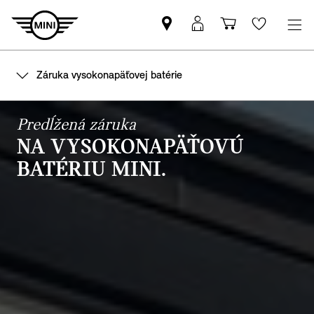
Nájsť
MyMINI
Nákupný
Wishlis
MINI
prihlásenie
košík
partnera
Záruka vysokonapäťovej batérie
Predĺžená záruka
NA VYSOKONAPÄŤOVÚ
BATÉRIU MINI.