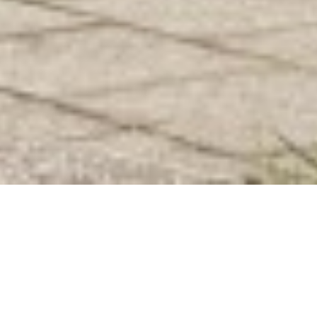
V spoločnosti MINI máte nárok na predĺženú záruku na
vysokonapäťovú batériu vášho hybridného alebo plne
elektrického vozidla MINI. Táto záruka vás chráni pred
neočakávanými nákladmi spôsobenými vecnými vadami,
ako je porucha batérie, a v prípade čisto elektrických
modelov MINI aj pred nadmernou stratou kapacity
batérie.