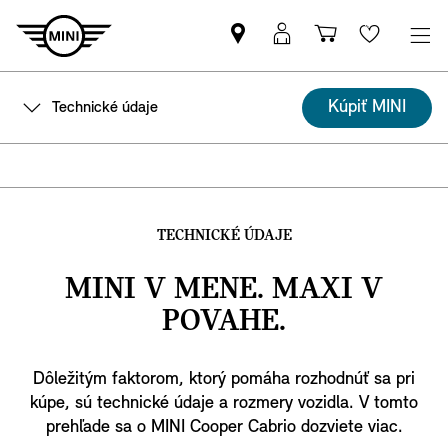
Nájsť
MyMINI
Nákupný
Wishlis
MINI
prihlásenie
košík
partnera
Kúpiť MINI
Technické údaje
TECHNICKÉ ÚDAJE
MINI V MENE. MAXI V
POVAHE.
Dôležitým faktorom, ktorý pomáha rozhodnúť sa pri
kúpe, sú technické údaje a rozmery vozidla. V tomto
prehľade sa o MINI Cooper Cabrio dozviete viac.