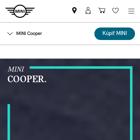
Nájsť
MyMINI
Nákupný
Wishlis
MINI
prihlásenie
košík
partnera
Kúpiť MINI
MINI Cooper
MINI
COOPER.