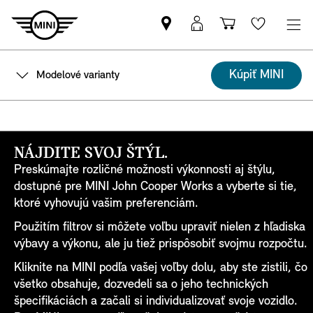
Nájsť
MyMINI
Nákupný
Wishlis
MINI
prihlásenie
košík
partnera
Kúpiť MINI
Modelové varianty
NÁJDITE SVOJ ŠTÝL.
Preskúmajte rozličné možnosti výkonnosti aj štýlu,
dostupné pre MINI John Cooper Works a vyberte si tie,
ktoré vyhovujú vašim preferenciám.
Použitím filtrov si môžete voľbu upraviť nielen z hľadiska
výbavy a výkonu, ale ju tiež prispôsobiť svojmu rozpočtu.
Kliknite na MINI podľa vašej voľby dolu, aby ste zistili, čo
všetko obsahuje, dozvedeli sa o jeho technických
špecifikáciách a začali si individualizovať svoje vozidlo.