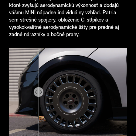
ktoré zvyšujú aerodynamickú výkonnosť a dodajú
vášmu MINI nápadne individuálny vzhľad. Patria
sem strešné spojlery, obloženie C-stĺpikov a
vysokokvalitné aerodynamické lišty pre predné aj
zadné nárazníky a bočné prahy.
Drag
to
do
something