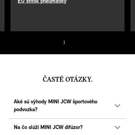
EÚ štítok pneumatiky
1
/ 5
ČASTÉ OTÁZKY.
Aké sú výhody MINI JCW športového
podvozka?
Na čo slúži MINI JCW difúzor?