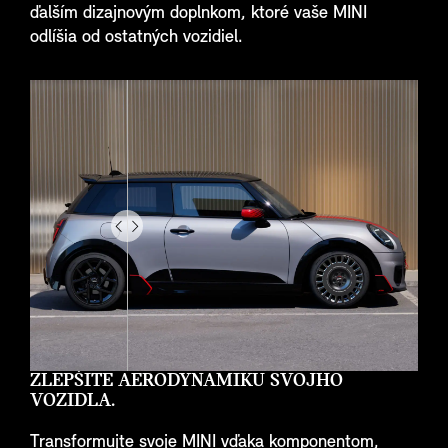
ďalším dizajnovým doplnkom, ktoré vaše MINI
odlíšia od ostatných vozidiel.
Drag
to
do
something
ZLEPŠITE AERODYNAMIKU SVOJHO
VOZIDLA.
Transformujte svoje MINI vďaka komponentom,