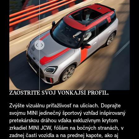
Drag
to
do
something
ZAOSTRITE SVOJ VONKAJŠÍ PROFIL.
Zvýšte vizuálnu príťažlivosť na uliciach. Doprajte
svojmu MINI jedinečný športový vzhľad inšpirovaný
pretekárskou dráhou vďaka exkluzívnym krytom
zrkadiel MINI JCW, fóliám na bočných stranách, v
zadnej časti vozidla a na prednej kapote, ako aj