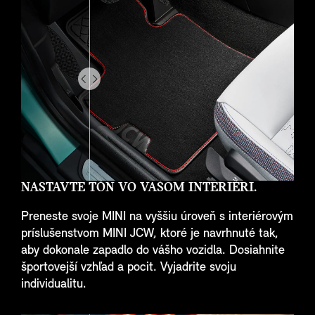
Drag
to
do
something
NASTAVTE TÓN VO VAŠOM INTERIÉRI.
Preneste svoje MINI na vyššiu úroveň s interiérovým
príslušenstvom MINI JCW, ktoré je navrhnuté tak,
aby dokonale zapadlo do vášho vozidla. Dosiahnite
športovejší vzhľad a pocit. Vyjadrite svoju
individualitu.