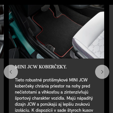
MINI JCW KOBERČEKY.
Tieto robustné protišmykové MINI JCW
koberčeky chránia priestor na nohy pred
nečistotami a vlhkosťou a zintenzívňujú
športový charakter vozidla. Majú nápaditý
dizajn JCW a ponúkajú aj lepšiu zvukovú
izoláciu. K dispozícii v sade štyroch kusov