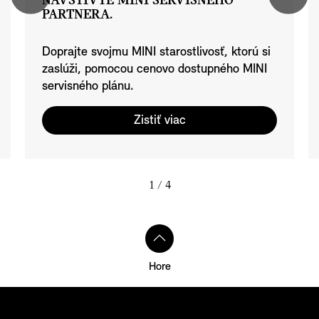
NAVŠTÍVTE MINI SERVISNÉHO
PARTNERA.
Doprajte svojmu MINI starostlivosť, ktorú si
zaslúži, pomocou cenovo dostupného MINI
servisného plánu.
Zistiť viac
1
/ 4
Hore