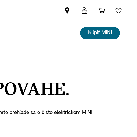
Nájsť
MyMINI
Nákupný
Wishli
MINI
prihlásenie
košík
partnera
Kúpiť MINI
POVAHE.
mto prehľade sa o čisto elektrickom MINI