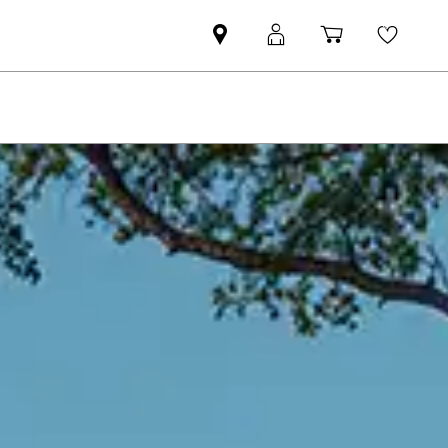
Nájsť
MyMINI
Nákupný
Wishli
MINI
prihlásenie
košík
partnera