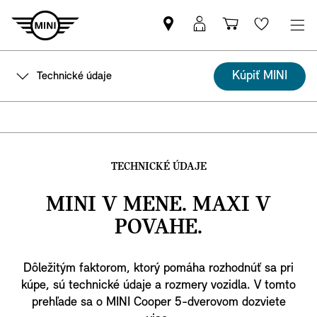
Nájsť
MyMINI
Nákupný
Wishlis
MINI
prihlásenie
košík
partnera
Kúpiť MINI
Technické údaje
TECHNICKÉ ÚDAJE
MINI V MENE. MAXI V
POVAHE.
Dôležitým faktorom, ktorý pomáha rozhodnúť sa pri
kúpe, sú technické údaje a rozmery vozidla. V tomto
prehľade sa o MINI Cooper 5-dverovom dozviete