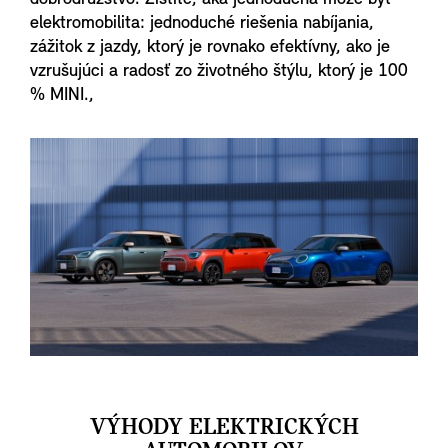
elektromobilita: jednoduché riešenia nabíjania,
zážitok z jazdy, ktorý je rovnako efektívny, ako je
vzrušujúci a radosť zo životného štýlu, ktorý je 100
% MINI.,
VÝHODY ELEKTRICKÝCH