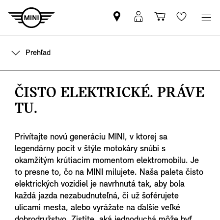
Nájsť
MyMINI
Nákupný
Wishlis
MINI
prihlásenie
košík
partnera
Prehľad
ČISTO ELEKTRICKÉ. PRÁVE
TU.
Privítajte novú generáciu MINI, v ktorej sa
legendárny pocit v štýle motokáry snúbi s
okamžitým krútiacim momentom elektromobilu. Je
to presne to, čo na MINI milujete. Naša paleta čisto
elektrických vozidiel je navrhnutá tak, aby bola
každá jazda nezabudnuteľná, či už šoférujete
ulicami mesta, alebo vyrážate na ďalšie veľké
dobrodružstvo. Zistite, aká jednoduchá môže byť