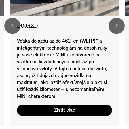
DOJAZD.
Vďaka dojazdu až do 462 km (WLTP)* a
inteligentným technológiám na dosah ruky
je vaše elektrické MINI ako stvorené na
všetko od každodenných ciest až po
víkendové výlety. V tejto časti sa dozviete,
ako využiť dojazd svojho vozidla na
maximum, ako jazdiť efektívnejšie a ako si
užiť každý kilometer – s nezameniteľným
MINI charakterom.
Zistiť viac