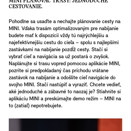
MINI PLÁNOVAČ TRASY: JEDNODUCHÉ
CESTOVANIE.
Pohodlne sa usaďte a nechajte plánovanie cesty na
MINI. Vďaka trasám optimalizovaným pre nabíjanie
budete mať k dispozícii vždy tú najrýchlejšiu a
najefektívnejšiu cestu do cieľa – spolu s najlepšími
zastávkami na nabíjanie pozdĺž cesty. Stačí si
vybrať cieľ a navigácia sa už postará o zvyšok.
Naplánujte si trasu vopred pomocou aplikácie MINI,
pozrite si predpokladaný čas príchodu vrátane
zastávok na nabíjanie a odošlite cieľ navigácie do
svojho MINI. Stačí nastúpiť a vyraziť. Chcete vedieť,
aké jednoduché a zábavné to naozaj je? Stiahnite si
aplikáciu MINI a preskúmajte demo režim – MINI na
to (zatiaľ) nepotrebujete.