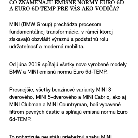
ČO ZNAMENAJÚ EMISNÉ NORMY EURO 6D
A EURO 6D-TEMP PRE VÁS AKO VODIČA?
MINI (BMW Group) prechádza procesom
fundamentálnej transformácie, v rámci ktorej
získavajú obzvlášť výraznú a podstatnú rolu
udržateľnosť a moderná mobilita.
Od júna 2019 spĺňajú všetky novo vyrobené modely
BMW a MINI emisnú normu Euro 6d-TEMP.
Presnejšie, všetky benzínové varianty MINI 3-
dverového, MINI 5-dverového a MINI Cabrio, ako aj
MINI Clubman a MINI Countryman, boli vybavené
filtrom pevných častíc a spĺňajú emisnú normu Euro
6d-TEMP.
To potvrdzuje neustálu priebežnú snahu MINI