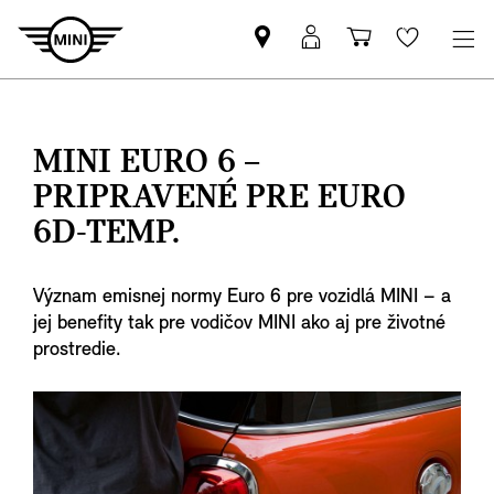
Nájsť
MyMINI
Nákupný
Wishlis
MINI
prihlásenie
košík
partnera
MINI EURO 6 –
PRIPRAVENÉ PRE EURO
6D-TEMP.
Význam emisnej normy Euro 6 pre vozidlá MINI – a
jej benefity tak pre vodičov MINI ako aj pre životné
prostredie.