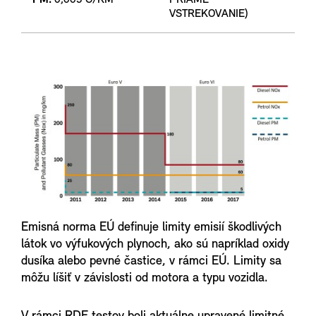
PM:
0,005 G/KM
PRIAME
VSTREKOVANIE)
Emisná norma EÚ definuje limity emisií škodlivých
látok vo výfukových plynoch, ako sú napríklad oxidy
dusíka alebo pevné častice, v rámci EÚ. Limity sa
môžu líšiť v závislosti od motora a typu vozidla.