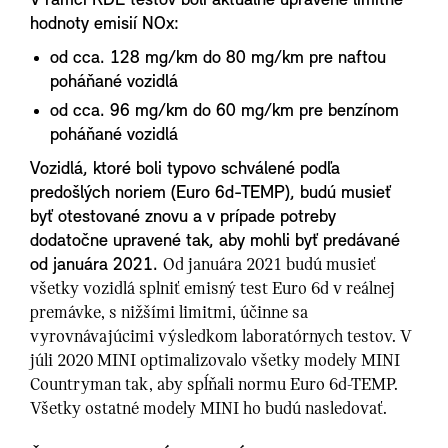
V rámci RDE testov boli aktuálne upravené limitné
hodnoty emisií NOx:
od cca. 128 mg/km do 80 mg/km pre naftou
poháňané vozidlá
od cca. 96 mg/km do 60 mg/km pre benzínom
poháňané vozidlá
Vozidlá, ktoré boli typovo schválené podľa
predošlých noriem (Euro 6d-TEMP), budú musieť
byť otestované znovu a v prípade potreby
dodatočne upravené tak, aby mohli byť predávané
od januára 2021.
Od januára 2021 budú musieť
všetky vozidlá splniť emisný test Euro 6d v reálnej
premávke, s nižšími limitmi, účinne sa
vyrovnávajúcimi výsledkom laboratórnych testov. V
júli 2020 MINI optimalizovalo všetky modely MINI
Countryman tak, aby spĺňali normu Euro 6d-TEMP.
Všetky ostatné modely MINI ho budú nasledovať.