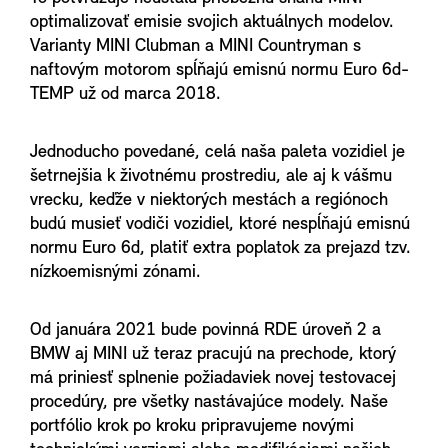
optimalizovať emisie svojich aktuálnych modelov.
Varianty MINI Clubman a MINI Countryman s
naftovým motorom spĺňajú emisnú normu Euro 6d-
TEMP už od marca 2018.
Jednoducho povedané, celá naša paleta vozidiel je
šetrnejšia k životnému prostrediu, ale aj k vášmu
vrecku, keďže v niektorých mestách a regiónoch
budú musieť vodiči vozidiel, ktoré nespĺňajú emisnú
normu Euro 6d, platiť extra poplatok za prejazd tzv.
nízkoemisnými zónami.
Od januára 2021 bude povinná RDE úroveň 2 a
BMW aj MINI už teraz pracujú na prechode, ktorý
má priniesť splnenie požiadaviek novej testovacej
procedúry, pre všetky nastávajúce modely. Naše
portfólio krok po kroku pripravujeme novými