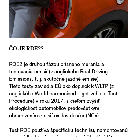
ČO JE RDE2?
RDE2 je druhou fázou prísneho merania a
testovania emisií (z anglického Real Driving
Emissions, t. j. skutočné jazdné emisie).
Tieto testy zaviedla EÚ ako doplnok k WLTP (z
anglického World harmonised Light vehicle Test
Procedure) v roku 2017, s cieľom zvýšiť
ekologickosť automobilov predovšetkým
obmedzením emisií oxidov dusíka (NOx).
Test RDE používa špecifickú techniku, namontovanú