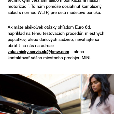
technickými verziami alebo modifikáciami našich
motorizácií. To nám pomôže dosiahnuť komplexný
súlad s normou WLTP, pre celú modelovú ponuku.
Ak máte akékoľvek otázky ohľadom Euro 6d,
napríklad na tému testovacích procedúr, miestnych
poplatkov, alebo daňových sadzieb, neváhajte sa
obrátiť na nás na adrese
zakaznicky.servis.sk@bmw.com
- alebo
kontaktovať vášho miestneho predajcu MINI.