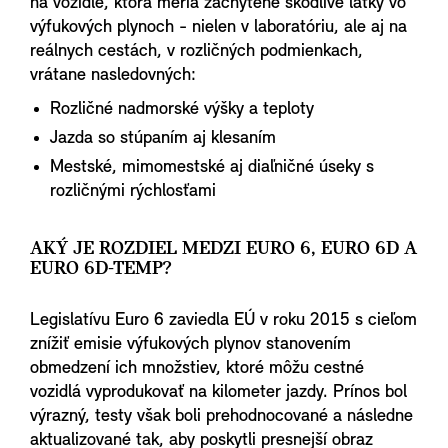
na vozidle, ktorá meria zachytené škodlivé látky vo
výfukových plynoch - nielen v laboratóriu, ale aj na
reálnych cestách, v rozličných podmienkach,
vrátane nasledovných:
Rozličné nadmorské výšky a teploty
Jazda so stúpaním aj klesaním
Mestské, mimomestské aj diaľničné úseky s
rozličnými rýchlosťami
AKÝ JE ROZDIEL MEDZI EURO 6, EURO 6D A
EURO 6D-TEMP?
Legislatívu Euro 6 zaviedla EÚ v roku 2015 s cieľom
znížiť emisie výfukových plynov stanovením
obmedzení ich množstiev, ktoré môžu cestné
vozidlá vyprodukovať na kilometer jazdy. Prínos bol
výrazný, testy však boli prehodnocované a následne
aktualizované tak, aby poskytli presnejší obraz