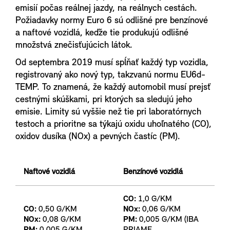
emisií počas reálnej jazdy, na reálnych cestách.
Požiadavky normy Euro 6 sú odlišné pre benzínové
a naftové vozidlá, keďže tie produkujú odlišné
množstvá znečisťujúcich látok.
Od septembra 2019 musí spĺňať každý typ vozidla,
registrovaný ako nový typ, takzvanú normu EU6d-
TEMP. To znamená, že každý automobil musí prejsť
cestnými skúškami, pri ktorých sa sledujú jeho
emisie. Limity sú vyššie než tie pri laboratórnych
testoch a prioritne sa týkajú oxidu uhoľnatého (CO),
oxidov dusíka (NOx) a pevných častíc (PM).
Naftové vozidlá
Benzínové vozidlá
CO:
1,0 G/KM
CO:
0,50 G/KM
NOx:
0,06 G/KM
NOx:
0,08 G/KM
PM:
0,005 G/KM (IBA