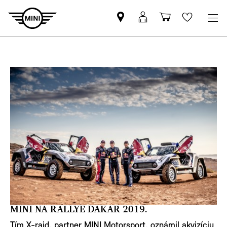
Nájsť
MyMINI
Nákupný
Wishlis
MINI
prihlásenie
košík
partnera
MINI NA RALLYE DAKAR 2019.
Tím X-raid, partner MINI Motorsport, oznámil akvizíciu