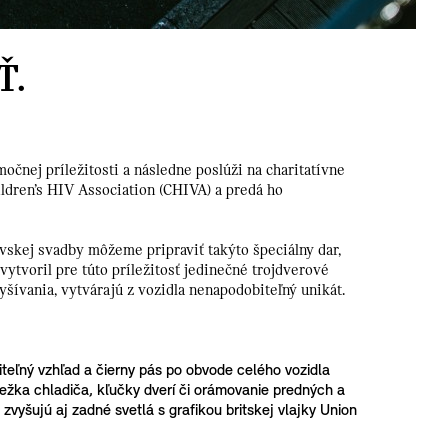
Ť.
nej príležitosti a následne poslúži na charitatívne
ildren’s HIV Association (CHIVA) a predá ho
ovskej svadby môžeme pripraviť takýto špeciálny dar,
ytvoril pre túto príležitosť jedinečné trojdverové
yšívania, vytvárajú z vozidla nenapodobiteľný unikát.
teľný vzhľad a čierny pás po obvode celého vozidla
žka chladiča, kľučky dverí či orámovanie predných a
zvyšujú aj zadné svetlá s grafikou britskej vlajky Union