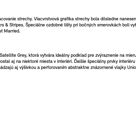
pracovanie strechy. Viacvrstvová grafika strechy bola dôsledne nanes
s & Stripes. Špeciálne ozdobné lišty pri bočných smerovkách boli vyt
st Married.
atellite Grey, ktorá vytvára ideálny podklad pre zvýraznenie na mie
tal aj na niektoré miesta v interiéri. Ďalšie špeciálny prvky interiér
hádzajú aj výšivkou a perforovaním abstraktne znázornené vlajky Unio