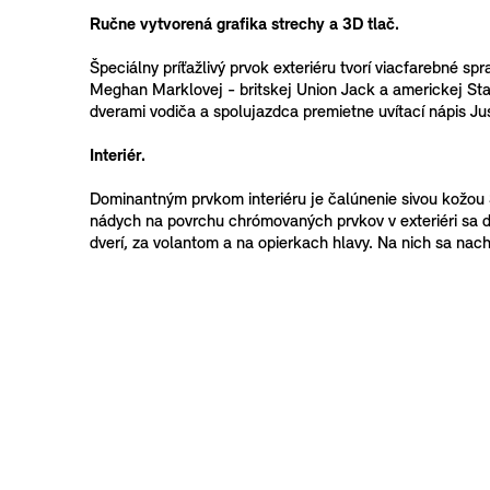
Ručne vytvorená grafika strechy a 3D tlač.
Špeciálny príťažlivý prvok exteriéru tvorí viacfarebné s
Meghan Marklovej - britskej Union Jack a americkej Star
dverami vodiča a spolujazdca premietne uvítací nápis Ju
Interiér.
Dominantným prvkom interiéru je čalúnenie sivou kožou S
nádych na povrchu chrómovaných prvkov v exteriéri sa dos
dverí, za volantom a na opierkach hlavy. Na nich sa nac