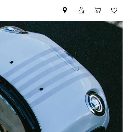
Nájsť
MyMINI
Nákupný
Wishli
MINI
prihlásenie
košík
partnera