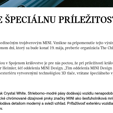
E ŠPECIÁLNU PRÍLEŽITOS
edinečným trojdverovým MINI. Vznikne na pripomenutie tejto výnimoč
bnom dni, ktorý sa bude konať 19. mája, preberie organizácia The Ch
ou v Spojenom kráľovstve je pre nás poctou, že pri príležitosti kráľ
er Heimler, šéf oddelenia MINI Design. „Tím oddelenia MINI Design v
a exteriéru vytvorenými technológiou 3D tlače, vrátane špeciálneho v
lak Crystal White. Strieborno-modré pásy dodávajú vozidlu nenapodobi
cké chrómované dizajnové prvky značky MINI ako šesťuholníková mrie
dáva detailom moderný a svieži vzhľad. Príťažlivosť exteriéru vozidla 
v.