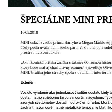
ŠPECIÁLNE MINI PR
10.05.2018
MINI oslávi svadbu princa Harryho a Megan Marklovej j
účely podľa uváženia mladého páru. Vozidlo si po svado
prostredníctvom aukcie.
„Ako ikonická britská značka s takmer 60-ročnou históri
ktorý bude mať aj charitatívny rozmer,” vysvetľuje Oliv
MINI. Grafika jeho strechy spolu s detailami interiéru 
Exteriér.
Vozidlo vyrobené ako jednokusový solitér dostalo biely 
dostal matno striebornú farbu s modrým nádychom. Typi
zadných svetlometov dostali modro-čiernu farbu, ktorá do
Jack a tmavomodré matné metalické lemovanie blatníko