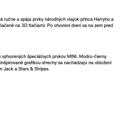
ená ručne a spája prvky národných vlajok princa Harryho a
lačené na 3D tlačiarni. Po otvorení dverí sa na zem pred
ru vytvorených špeciálnych prvkov MINI. Modro-čierny
u inšpirované grafikou strechy sa nachádzajú na obložení
n Jack a Stars & Stripes.