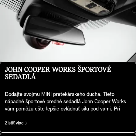
JOHN COOPER WORKS ŠPORTOVÉ
SEDADLÁ
Dodajte svojmu MINI pretekárskeho ducha. Tieto
nápadné športové predné sedadlá John Cooper Works
vám pomôžu ešte lepšie ovládnuť silu pod vami. Pri
vývoji dostali sedadlá špeciálnu športovú geometriu,
majú integrované opierky hlavy a poskytujú extra bočnú
Zistiť viac
oporu, aby ste v zákrutách lepšie využili legendárny