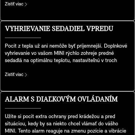
spríjemní zážitok z každodenného dochádzania aj z
Zistiť viac
výletu autom. Za zmienku rozhodne stojí aj ekologický
aspekt tejto funkcie. Je rozhodne efektívnejšia než
vykurovanie celého interiéru, obzvlášť pri krátkych
VYHRIEVANIE SEDADIEL VPREDU
jazdách.
Pocit z tepla už ani nemôže byť príjemnejší. Doplnkové
vyhrievanie vo vašom MINI rýchlo zohreje predné
sedadlá na optimálnu teplotu, nastaviteľnú v troch
stupňoch, pre pohodovú jazdu, keď je vonku zima.
Výsledný komfort prinesie zohriatie sedákov a celej
Zistiť viac
kontaktnej plochy operadiel. Navyše, ohrievanie si
môžete jednoducho prispôsobiť na ovládacom displeji.
ALARM S DIAĽKOVÝM OVLÁDANÍM
Užite si pocit extra ochrany pred krádežou a pred
situáciou, kedy by sa niekto chcel vlámať do vášho
MINI. Tento alarm reaguje na zmenu pozície a vibrácie