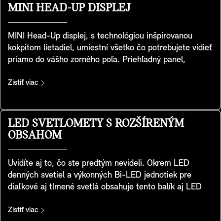
MINI handling. K dispozícii sú aj praktické zadné
MINI HEAD-UP DISPLEJ
odkladacie priestory. Tieto sedadlá sú súčasťou výbavy
Favoured a JCW.
MINI Head-Up displej, s technológiou inšpirovanou
kokpitom lietadiel, umiestní všetko čo potrebujete vidieť
priamo do vášho zorného poľa. Priehľadný panel,
inštalovaný na palubnej doske, zobrazuje kľúčové údaje
ako rýchlosť jazdy, mapy, funkcie asistenčných
Zistiť viac
systémov vodiča a zábavných systémov. Je maximálne
prehľadný a poskytuje vynikajúcu kvalitu zobrazenia, aj
za silného vonkajšieho svetla. Výšku a jas zobrazenia si
LED SVETLOMETY S ROZŠÍRENÝM
jednoducho viete prispôsobiť, spolu s informáciami,
OBSAHOM
ktoré sa majú zobraziť. Displej sa prispôsobí aj vami
zvolenému MINI Experience režimu, takže váš zážitok je
Uvidíte aj to, čo ste predtým nevideli. Okrem LED
vždy komplexný a neustále zostanete v obraze.
denných svetiel a výkonných Bi-LED jednotiek pre
diaľkové aj tlmené svetlá obsahuje tento balík aj LED
zákrutové svetlá. Adaptívna distribúcia svetla s
rozšíreným osvetlením do strán vám umožní vidieť aj do
Zistiť viac