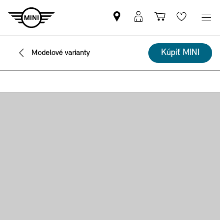
Nájsť
MyMINI
Nákupný
Wishlis
MINI
prihlásenie
košík
partnera
Kúpiť MINI
Modelové varianty