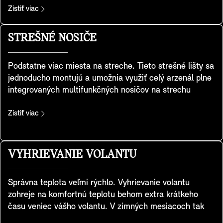
sklápateľné vonkajšie zrkadlá ochránia vaše MINI pred
Zistiť viac
škodami pri parkovaní. Zrkadlo na strane spolujazdca sa
pri cúvaní nakloní smerom dolu, aby ste videli obrubník.
STREŠNÉ NOSIČE
Sklo, vybavené funkciou stmavovania, ochráni vaše oči
pred oslnením. Pamäťová funkcia vám umožní uložiť
Podstatne viac miesta na streche. Tieto strešné lišty sa
preferované nastavenie sedadla aj zrkadiel. V studenom
jednoducho montujú a umožnia využiť celý arzenál plne
počasí sa zrkadlá automaticky zohrejú pre odstránenie
integrovaných multifunkčných nosičov na strechu
zahmlenia a prevenciu námrazy. Vonkajšie zrkadlo vás
vozidla, ako sú nosiče bicyklov, strešné boxy pre extra
navyše privíta pri každom nasadaní projekciou loga
batožinu, nosiče lyží a ďalšie.
Zistiť viac
MINI.
VYHRIEVANIE VOLANTU
Správna teplota veľmi rýchlo. Vyhrievanie volantu
zohreje na komfortnú teplotu behom extra krátkeho
času veniec vášho volantu. V zimných mesiacoch tak
udrží vaše ruky v teple počas jazdy a výrazne tak