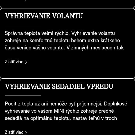
škodami pri parkovaní. Zrkadlo na strane spolujazdca sa
pri cúvaní nakloní smerom dolu, aby ste videli obrubník.
VYHRIEVANIE VOLANTU
Sklo, vybavené funkciou stmavovania, ochráni vaše oči
pred oslnením. Pamäťová funkcia vám umožní uložiť
Správna teplota veľmi rýchlo. Vyhrievanie volantu
preferované nastavenie sedadla aj zrkadiel. V studenom
zohreje na komfortnú teplotu behom extra krátkeho
počasí sa zrkadlá automaticky zohrejú pre odstránenie
času veniec vášho volantu. V zimných mesiacoch tak
zahmlenia a prevenciu námrazy. Vonkajšie zrkadlo vás
udrží vaše ruky v teple počas jazdy a výrazne tak
navyše privíta pri každom nasadaní projekciou loga
spríjemní zážitok z každodenného dochádzania aj z
Zistiť viac
MINI.
výletu autom. Za zmienku rozhodne stojí aj ekologický
aspekt tejto funkcie. Je rozhodne efektívnejšia než
vykurovanie celého interiéru, obzvlášť pri krátkych
VYHRIEVANIE SEDADIEL VPREDU
jazdách.
Pocit z tepla už ani nemôže byť príjemnejší. Doplnkové
vyhrievanie vo vašom MINI rýchlo zohreje predné
sedadlá na optimálnu teplotu, nastaviteľnú v troch
stupňoch, pre pohodovú jazdu, keď je vonku zima.
Výsledný komfort prinesie zohriatie sedákov a celej
Zistiť viac