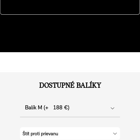
kontaktnej plochy operadiel. Navyše, ohrievanie si
môžete jednoducho prispôsobiť na ovládacom displeji.
DOSTUPNÉ BALÍKY
Balík M (+ 188 €)
Štít proti prievanu