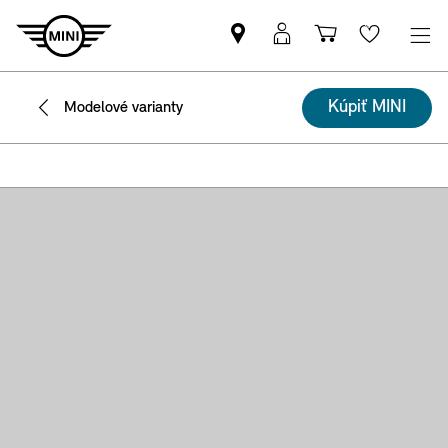
Nájsť
MyMINI
Nákupný
Wishlis
MINI
prihlásenie
košík
partnera
Kúpiť MINI
Modelové varianty