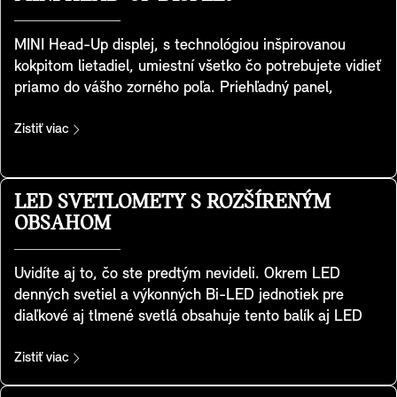
MINI Head-Up displej, s technológiou inšpirovanou
kokpitom lietadiel, umiestní všetko čo potrebujete vidieť
priamo do vášho zorného poľa. Priehľadný panel,
inštalovaný na palubnej doske, zobrazuje kľúčové údaje
ako rýchlosť jazdy, mapy, funkcie asistenčných
Zistiť viac
systémov vodiča a zábavných systémov. Je maximálne
prehľadný a poskytuje vynikajúcu kvalitu zobrazenia, aj
za silného vonkajšieho svetla. Výšku a jas zobrazenia si
LED SVETLOMETY S ROZŠÍRENÝM
jednoducho viete prispôsobiť, spolu s informáciami,
OBSAHOM
ktoré sa majú zobraziť. Displej sa prispôsobí aj vami
zvolenému MINI Experience režimu, takže váš zážitok je
Uvidíte aj to, čo ste predtým nevideli. Okrem LED
vždy komplexný a neustále zostanete v obraze.
denných svetiel a výkonných Bi-LED jednotiek pre
diaľkové aj tlmené svetlá obsahuje tento balík aj LED
zákrutové svetlá. Adaptívna distribúcia svetla s
rozšíreným osvetlením do strán vám umožní vidieť aj do
Zistiť viac
zákrut a odbočiek – v meste, na vidieku, na diaľnici – a