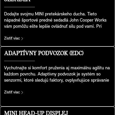
Dodajte svojmu MINI pretekárskeho ducha. Tieto
nápadné športové predné sedadlá John Cooper Works
vám pomôžu ešte lepšie ovládnuť silu pod vami. Pri
vývoji dostali sedadlá špeciálnu športovú geometriu,
majú integrované opierky hlavy a poskytujú extra bočnú
Zistiť viac
oporu, aby ste v zákrutách lepšie využili legendárny
MINI handling. K dispozícii sú aj praktické zadné
ADAPTÍVNY PODVOZOK (EDC)
odkladacie priestory. Tieto sedadlá sú súčasťou výbavy
Favoured a JCW.
Vychutnajte si komfort pruženia aj maximálnu agilitu na
každom povrchu. Adaptívny podvozok je systém so
senzormi, ktoré sledujú faktory, ovplyvňujúce správanie
vášho MINI. Tlmiče s plynulo frekvenčne regulovaným
účinkom sa prispôsobujú rýchlosti vášho MINI, ako aj
Zistiť viac
jeho zaťaženiu a podmienkam na ceste. Výsledkom je
optimalizovaná rovnováha medzi športovosťou a
komfortom, pre bezpečnejšiu dynamickú jazdu.
MINI HEAD-UP DISPLEJ