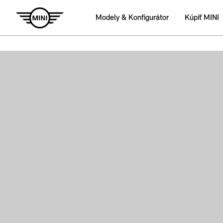
Modely & Konfigurátor
Kúpiť MINI